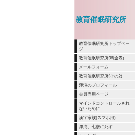
教育催眠研究所
教育催眠研究所トップペー
ジ
教育催眠研究所(料金表)
メールフォーム
教育催眠研究所(その2)
渾沌のプロフィール
会員専用ページ
マインドコントロールされ
ないために
漢字家族(スマホ用)
渾沌、七竅に死す