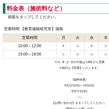
料金表（施術料など）
画面をタップしてください。
営業時間 【教育催眠研究所】徳島
営業時間
月
火
水
木
10:00～12:00
×
○
×
○
15:00～18:00
○
○
○
○
※火･木･土･日の午後は 14時 から営業
※祝日も【営業】いたします。
------
《臨時休業》
8月12日(水)～16日(日)
8月27日(木)
------
【お問い合わせ】をタップしてください。
《県外からお越しの方》