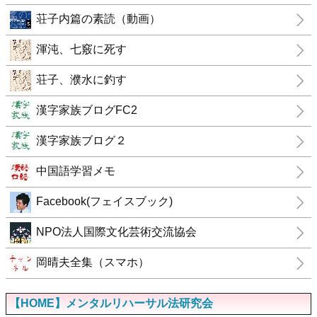
荘子内篇の素読（動画）
渾沌、七竅に死す
荘子、濮水に釣す
漢字家族ブログFC2
漢字家族ブログ２
中国語学習メモ
Facebook(フェイスブック)
NPO法人国際文化芸術交流協会
岡晴夫全集（スマホ）
【HOME】メンタルリハーサル法研究会