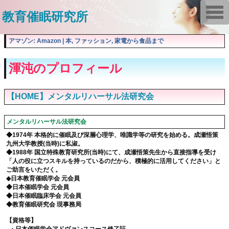
T
教育催眠研究所
o
g
g
l
アマゾン: Amazon | 本, ファッション, 家電から食品まで
e
n
a
渾沌のプロフィール
v
i
g
a
【HOME】メンタルリハーサル法研究会
t
i
o
メンタルリハーサル法研究会
n
◆1974年 本格的に催眠及び深層心理学、唯識学等の研究を始める。成瀬悟策
九州大学教授(当時)に私淑。
◆1988年 国立特殊教育研究所(当時)にて、成瀬悟策先生から直接指導を受け
「人の役に立つスキルを持っているのだから、積極的に活用してください」と
ご助言をいただく。
◆日本教育催眠学会 元会員
◆日本催眠学会 元会員
◆日本催眠臨床学会 元会員
◆教育催眠研究会 現事務局
【資格等】