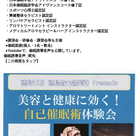
・日本催眠学会アドヴァンスコース修了証
・日本催眠臨床学会アドヴァンスコース修了証
・スポーツ心理士認定証
・爽健整体セラピスト認定証
・リンパケアセラピスト認定証
・アロマトリートメント インストラクター認定証
・メディカルアロマセラピー＆ハーブ インストラクター認定証
●講演会・研修会・講習会等を主催
●催眠面接(個人・1名～数名)
●Youtubeで、催眠誘導音声を公開しています。
催眠誘導音声_渾沌:
【この画面をタップ】