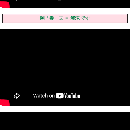
岡「春」夫 ＝ 渾沌 です